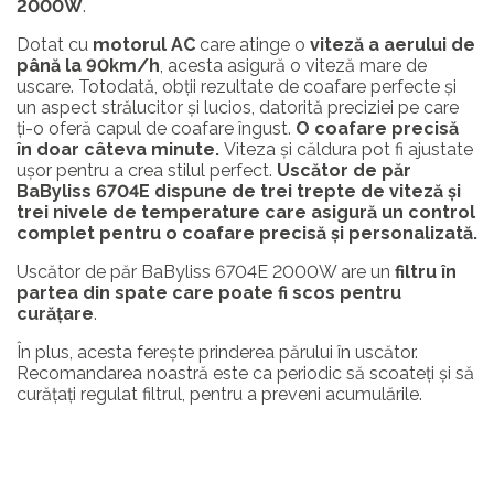
2000W
.
Dotat cu
motorul AC
care atinge o
viteză a aerului de
până la 90km/h
, acesta asigură o viteză mare de
uscare. Totodată, obții rezultate de coafare perfecte şi
un aspect strălucitor şi lucios, datorită preciziei pe care
ți-o oferă capul de coafare îngust.
O coafare precisă
în doar câteva minute.
Viteza şi căldura pot fi ajustate
uşor pentru a crea stilul perfect.
Uscător de păr
BaByliss 6704E dispune de trei trepte de viteză și
trei nivele de temperature care asigură un control
complet pentru o coafare precisă şi personalizată.
Uscător de păr BaByliss 6704E 2000W are un
filtru în
partea din spate care poate fi scos pentru
curăţare
.
În plus, acesta fereşte prinderea părului în uscător.
Recomandarea noastră este ca periodic să scoateți şi să
curățați regulat filtrul, pentru a preveni acumulările.