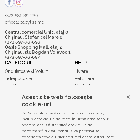
+373 681-39-239
office@babyliss.md
Centrul comercial Unic, etaj 0
Chișinău, Stefan cel Mare 8
+373 697-76-696
Oasis Shopping Mall, etaj 2
Chișinău, str. Bogdan Voievod 1
+373 697-76-697
CATEGORII
HELP
Ondulatoare și Volum
Livrare
Îndreptătoare
Returnare
Uscătoare
Contacte
Accesorii
Acest site web folosește
✕
Tuns și Ras
cookie-uri
Gift Cards
BaByliss utilizează cookie-uri strict necesare,
Babyliss PRO
inclusiv cookie-uri de terțe. În urmărește scopuri:
TERMENI ȘI CONDIȚII
operare, analiză statistică cookie-uri de
Politica de confidențialitate
performanță și/sau pentru a vă personaliza
experiența cookie-urilor de direcționare, astfel încât
Termeni și condiții