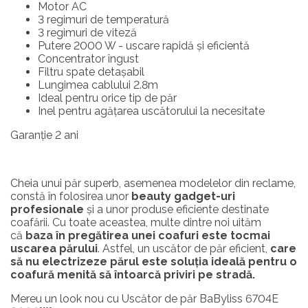
Motor AC
3 regimuri de temperatură
3 regimuri de viteză
Putere 2000 W - uscare rapidă și eficientă
Concentrator îngust
Filtru spate detașabil
Lungimea cablului 2.8m
Ideal pentru orice tip de păr
Inel pentru agățarea uscătorului la necesitate
Garanție 2 ani
Cheia unui păr superb, asemenea modelelor din reclame,
constă în folosirea unor
beauty gadget-uri
profesionale
şi a unor produse eficiente destinate
coafării. Cu toate aceastea, multe dintre noi uităm
că
baza în pregătirea unei coafuri este tocmai
uscarea părului
. Astfel, un uscător de păr eficient,
care
să nu electrizeze părul este soluția ideală pentru o
coafură menită să întoarcă priviri pe stradă.
Mereu un look nou cu Uscător de păr BaByliss 6704E