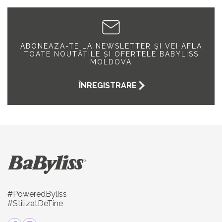
ABONEAZA-TE LA NEWSLETTER ȘI VEI AFLA
TOATE NOUTĂȚILE ȘI OFERTELE BABYLISS
MOLDOVA
ÎNREGISTRARE
#PoweredByliss
#StilizatDeTine