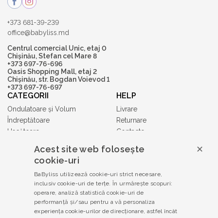
+373 681-39-239
office@babyliss.md
Centrul comercial Unic, etaj 0
Chișinău, Stefan cel Mare 8
+373 697-76-696
Oasis Shopping Mall, etaj 2
Chișinău, str. Bogdan Voievod 1
+373 697-76-697
CATEGORII
HELP
Ondulatoare și Volum
Livrare
Îndreptătoare
Returnare
Uscătoare
Contacte
Accesorii
Acest site web folosește
✕
Tuns și Ras
cookie-uri
Gift Cards
BaByliss utilizează cookie-uri strict necesare,
Babyliss PRO
inclusiv cookie-uri de terțe. În urmărește scopuri:
TERMENI ȘI CONDIȚII
operare, analiză statistică cookie-uri de
Politica de confidențialitate
performanță și/sau pentru a vă personaliza
experiența cookie-urilor de direcționare, astfel încât
Termeni și condiții