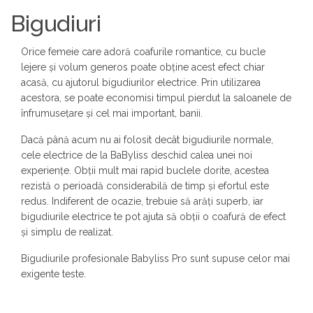
Bigudiuri
Orice femeie care adoră coafurile romantice, cu bucle
lejere și volum generos poate obține acest efect chiar
acasă, cu ajutorul bigudiurilor electrice. Prin utilizarea
acestora, se poate economisi timpul pierdut la saloanele de
înfrumusețare și cel mai important, banii.
Dacă până acum nu ai folosit decât bigudiurile normale,
cele electrice de la BaByliss deschid calea unei noi
experiențe. Obții mult mai rapid buclele dorite, acestea
rezistă o perioadă considerabilă de timp și efortul este
redus. Indiferent de ocazie, trebuie să arăți superb, iar
bigudiurile electrice te pot ajuta să obții o coafură de efect
și simplu de realizat.
Bigudiurile profesionale Babyliss Pro sunt supuse celor mai
exigente teste.