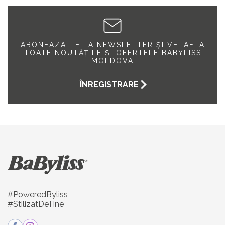
ABONEAZA-TE LA NEWSLETTER ȘI VEI AFLA
TOATE NOUTĂȚILE ȘI OFERTELE BABYLISS
MOLDOVA
ÎNREGISTRARE
#PoweredByliss
#StilizatDeTine