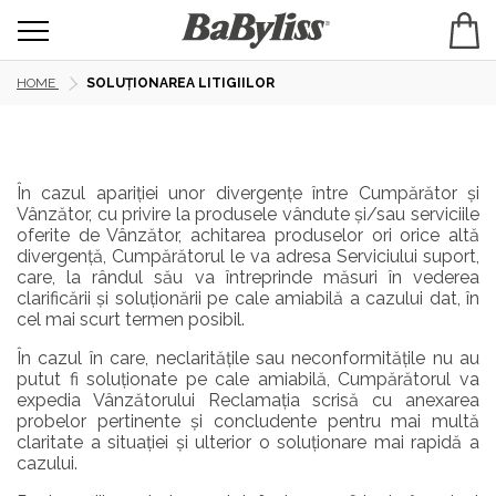
HOME
SOLUȚIONAREA LITIGIILOR
În cazul apariției unor divergențe între Cumpărător și
Vânzător, cu privire la produsele vândute și/sau serviciile
oferite de Vânzător, achitarea produselor ori orice altă
divergență, Cumpărătorul le va adresa Serviciului suport,
care, la rândul său va întreprinde măsuri în vederea
clarificării și soluționării pe cale amiabilă a cazului dat, în
cel mai scurt termen posibil.
În cazul în care, neclaritățile sau neconformitățile nu au
putut fi soluționate pe cale amiabilă, Cumpărătorul va
expedia Vânzătorului Reclamația scrisă cu anexarea
probelor pertinente și concludente pentru mai multă
claritate a situației și ulterior o soluționare mai rapidă a
cazului.