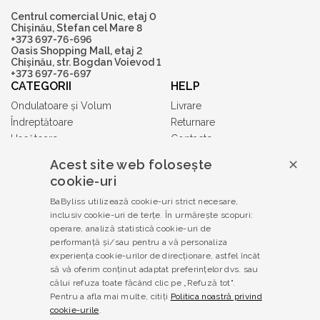
Centrul comercial Unic, etaj 0
Chișinău, Stefan cel Mare 8
+373 697-76-696
Oasis Shopping Mall, etaj 2
Chișinău, str. Bogdan Voievod 1
+373 697-76-697
CATEGORII
HELP
Ondulatoare și Volum
Livrare
Îndreptătoare
Returnare
Uscătoare
Contacte
Accesorii
Acest site web folosește
✕
Tuns și Ras
cookie-uri
Gift Cards
BaByliss utilizează cookie-uri strict necesare,
Babyliss PRO
inclusiv cookie-uri de terțe. În urmărește scopuri:
TERMENI ȘI CONDIȚII
operare, analiză statistică cookie-uri de
Politica de confidențialitate
performanță și/sau pentru a vă personaliza
experiența cookie-urilor de direcționare, astfel încât
Termeni și condiții
să vă oferim conținut adaptat preferințelor dvs. sau
Produse contrafăcute
călui refuza toate făcând clic pe „Refuză tot".
Legislație
Pentru a afla mai multe, citiți
Politica noastră privind
Soluționarea litigiilor
cookie-urile
.