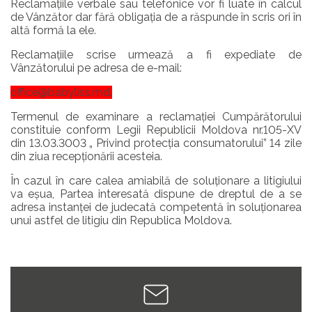
Reclamațiile verbale sau telefonice vor fi luate în calcul
de Vânzător dar fără obligația de a răspunde în scris ori în
altă formă la ele.
Reclamațiile scrise urmează a fi expediate de
Vânzătorului pe adresa de e-mail:
office@babyliss.md
.
Termenul de examinare a reclamației Cumpărătorului
constituie conform Legii Republicii Moldova nr.105-XV
din 13.03.3003 „ Privind protecția consumatorului” 14 zile
din ziua recepționării acesteia.
În cazul în care calea amiabilă de soluționare a litigiului
va eșua, Partea interesată dispune de dreptul de a se
adresa instanței de judecată competentă în soluționarea
unui astfel de litigiu din Republica Moldova.