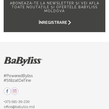
ABONEAZA-TE LA NEWSLETTER ȘI VEI AFLA
TOATE NOUTĂȚILE ȘI OFERTELE BABYLISS
MOLDOVA
ÎNREGISTRARE
#PoweredByliss
#StilizatDeTine
+373 681-39-239
office@babyliss.md