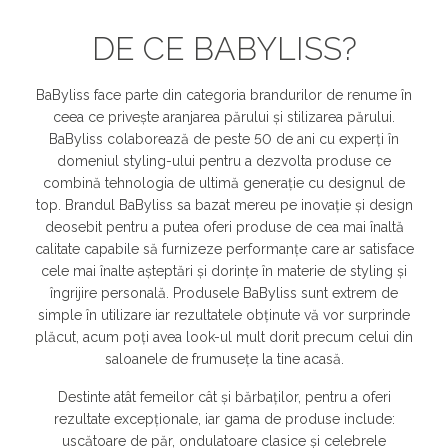
DE CE BABYLISS?
BaByliss face parte din categoria brandurilor de renume în
ceea ce privește aranjarea părului și stilizarea părului.
BaByliss colaborează de peste 50 de ani cu experți în
domeniul styling-ului pentru a dezvolta produse ce
combină tehnologia de ultimă generaţie cu designul de
top. Brandul BaByliss sa bazat mereu pe inovație și design
deosebit pentru a putea oferi produse de cea mai înaltă
calitate capabile să furnizeze performanțe care ar satisface
cele mai înalte așteptări și dorințe în materie de styling și
îngrijire personală. Produsele BaByliss sunt extrem de
simple în utilizare iar rezultatele obținute vă vor surprinde
plăcut, acum poți avea look-ul mult dorit precum celui din
saloanele de frumusețe la tine acasă.
Destinte atât femeilor cât și bărbaților, pentru a oferi
rezultate excepționale, iar gama de produse include:
uscătoare de păr, ondulatoare clasice și celebrele