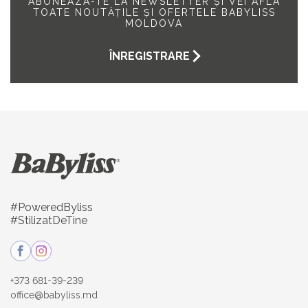
ABONEAZA-TE LA NEWSLETTER ȘI VEI AFLA
TOATE NOUTĂȚILE ȘI OFERTELE BABYLISS
MOLDOVA
ÎNREGISTRARE
#PoweredByliss
#StilizatDeTine
+373 681-39-239
office@babyliss.md