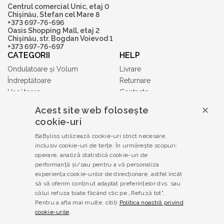
Centrul comercial Unic, etaj 0
Chișinău, Stefan cel Mare 8
+373 697-76-696
Oasis Shopping Mall, etaj 2
Chișinău, str. Bogdan Voievod 1
+373 697-76-697
CATEGORII
HELP
Ondulatoare și Volum
Livrare
Îndreptătoare
Returnare
Uscătoare
Contacte
Accesorii
Acest site web folosește
✕
Tuns și Ras
cookie-uri
Gift Cards
BaByliss utilizează cookie-uri strict necesare,
Babyliss PRO
inclusiv cookie-uri de terțe. În urmărește scopuri:
TERMENI ȘI CONDIȚII
operare, analiză statistică cookie-uri de
Politica de confidențialitate
performanță și/sau pentru a vă personaliza
experiența cookie-urilor de direcționare, astfel încât
Termeni și condiții
să vă oferim conținut adaptat preferințelor dvs. sau
Produse contrafăcute
călui refuza toate făcând clic pe „Refuză tot".
Legislație
Pentru a afla mai multe, citiți
Politica noastră privind
Soluționarea litigiilor
cookie-urile
.
Garanția produselor