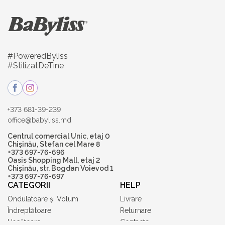
#PoweredByliss
#StilizatDeTine
+373 681-39-239
office@babyliss.md
Centrul comercial Unic, etaj 0
Chișinău, Stefan cel Mare 8
+373 697-76-696
Oasis Shopping Mall, etaj 2
Chișinău, str. Bogdan Voievod 1
+373 697-76-697
CATEGORII
HELP
Ondulatoare și Volum
Livrare
Îndreptătoare
Returnare
Uscătoare
Contacte