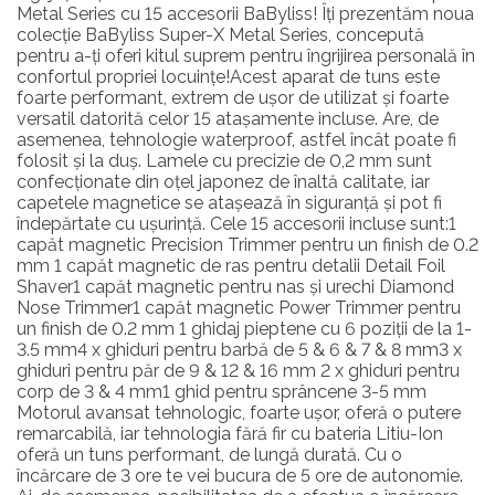
Metal Series cu 15 accesorii BaByliss! Îți prezentăm noua
colecție BaByliss Super-X Metal Series, concepută
pentru a-ți oferi kitul suprem pentru îngrijirea personală în
confortul propriei locuințe!Acest aparat de tuns este
foarte performant, extrem de ușor de utilizat și foarte
versatil datorită celor 15 atașamente incluse. Are, de
asemenea, tehnologie waterproof, astfel încât poate fi
folosit și la duș. Lamele cu precizie de 0,2 mm sunt
confecționate din oțel japonez de înaltă calitate, iar
capetele magnetice se atașează în siguranță și pot fi
îndepărtate cu ușurință. Cele 15 accesorii incluse sunt:1
capăt magnetic Precision Trimmer pentru un finish de 0.2
mm 1 capăt magnetic de ras pentru detalii Detail Foil
Shaver1 capăt magnetic pentru nas și urechi Diamond
Nose Trimmer1 capăt magnetic Power Trimmer pentru
un finish de 0.2 mm 1 ghidaj pieptene cu 6 poziții de la 1-
3.5 mm4 x ghiduri pentru barbă de 5 & 6 & 7 & 8 mm3 x
ghiduri pentru păr de 9 & 12 & 16 mm 2 x ghiduri pentru
corp de 3 & 4 mm1 ghid pentru sprâncene 3-5 mm
Motorul avansat tehnologic, foarte ușor, oferă o putere
remarcabilă, iar tehnologia fără fir cu bateria Litiu-Ion
oferă un tuns performant, de lungă durată. Cu o
încărcare de 3 ore te vei bucura de 5 ore de autonomie.