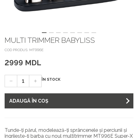
MULTI TRIMMER BABYLISS
COD PRODUS: MT996E
2999 MDL
ÎN STOCK
ADAUGĂ ÎN COȘ
Tunde-ți părul, modelează-ți sprâncenele și perciunii și
îngrijește-ți barba cu noul multitrimmer MT996E Super-X