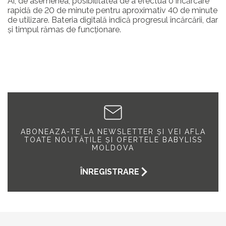
Ai, de asemenea, posibilitatea de a efectua o încărcare
rapidă de 20 de minute pentru aproximativ 40 de minute
de utilizare. Bateria digitală indică progresul încărcării, dar
și timpul rămas de funcționare.
ABONEAZA-TE LA NEWSLETTER ȘI VEI AFLA
TOATE NOUTĂȚILE ȘI OFERTELE BABYLISS
MOLDOVA
ÎNREGISTRARE