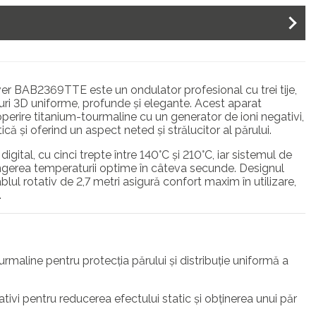
r BAB2369TTE este un ondulator profesional cu trei tije,
uri 3D uniforme, profunde și elegante. Acest aparat
erire titanium-tourmaline cu un generator de ioni negativi,
că și oferind un aspect neted și strălucitor al părului.
igital, cu cinci trepte între 140°C și 210°C, iar sistemul de
ingerea temperaturii optime în câteva secunde. Designul
blul rotativ de 2,7 metri asigură confort maxim în utilizare,
.
rmaline pentru protecția părului și distribuție uniformă a
tivi pentru reducerea efectului static și obținerea unui păr