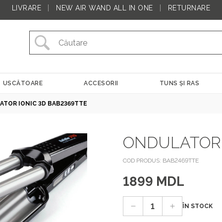
LIVRARE
NEW AIR WAND ALL IN ONE
RETURNARE
USCĂTOARE
ACCESORII
TUNS ȘI RAS
TOR IONIC 3D BAB2369TTE
ONDULATOR 
COD PRODUS: BAB2469TTE
1899 MDL
ÎN STOCK