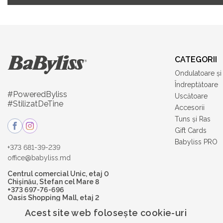
CATEGORII
Ondulatoare ș
Îndreptătoare
#PoweredByliss
Uscătoare
#StilizatDeTine
Accesorii
Tuns și Ras
Gift Cards
Babyliss PRO
+373 681-39-239
office@babyliss.md
Centrul comercial Unic, etaj 0
Chișinău, Stefan cel Mare 8
+373 697-76-696
Oasis Shopping Mall, etaj 2
Chișinău, str. Bogdan Voievod 1
Acest site web folosește cookie-uri
+373 697-76-697