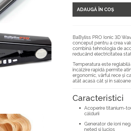
ADAUGĂ ÎN COȘ
BaByliss PRO Ionic 3D Wave
conceput pentru a crea val
combină tehnologia de acop
reducând electricitatea stati
Temperatura este reglabilă d
încălzire rapidă permite at
ergonomic, vârful rece și ca
atât acasă cât și în saloane
Caracteristici
Acoperire titanium-tou
căldurii
Generator de ioni nega
neted și lucios