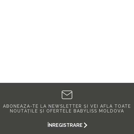
ABONEAZA-TE LA NEWSLETTER ȘI VEI AFLA TOATE
NOUTĂȚILE ȘI OFERTELE BABYLISS MOLDOVA
ÎNREGISTRARE