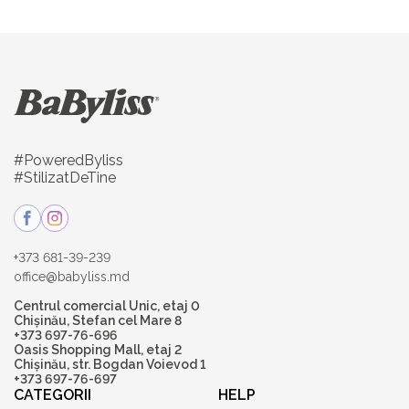
#PoweredByliss
#StilizatDeTine
+373 681-39-239
office@babyliss.md
Centrul comercial Unic, etaj 0
Chișinău, Stefan cel Mare 8
+373 697-76-696
Oasis Shopping Mall, etaj 2
Chișinău, str. Bogdan Voievod 1
+373 697-76-697
CATEGORII
HELP