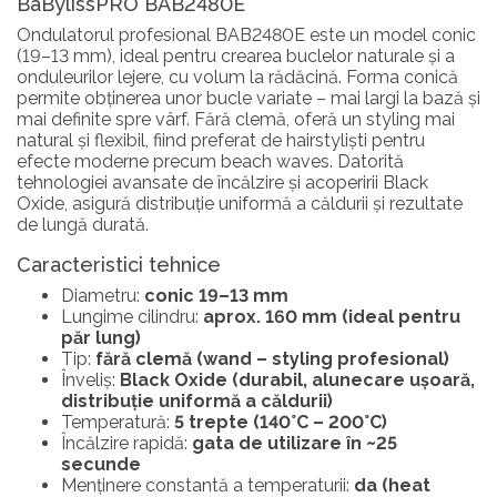
BaBylissPRO BAB2480E
Ondulatorul profesional BAB2480E este un model conic
(19–13 mm), ideal pentru crearea buclelor naturale și a
onduleurilor lejere, cu volum la rădăcină. Forma conică
permite obținerea unor bucle variate – mai largi la bază și
mai definite spre vârf. Fără clemă, oferă un styling mai
natural și flexibil, fiind preferat de hairstyliști pentru
efecte moderne precum beach waves. Datorită
tehnologiei avansate de încălzire și acoperirii Black
Oxide, asigură distribuție uniformă a căldurii și rezultate
de lungă durată.
Caracteristici tehnice
Diametru:
conic 19–13 mm
Lungime cilindru:
aprox. 160 mm (ideal pentru
păr lung)
Tip:
fără clemă (wand – styling profesional)
Înveliș:
Black Oxide (durabil, alunecare ușoară,
distribuție uniformă a căldurii)
Temperatură:
5 trepte (140°C – 200°C)
Încălzire rapidă:
gata de utilizare în ~25
secunde
Menținere constantă a temperaturii:
da (heat