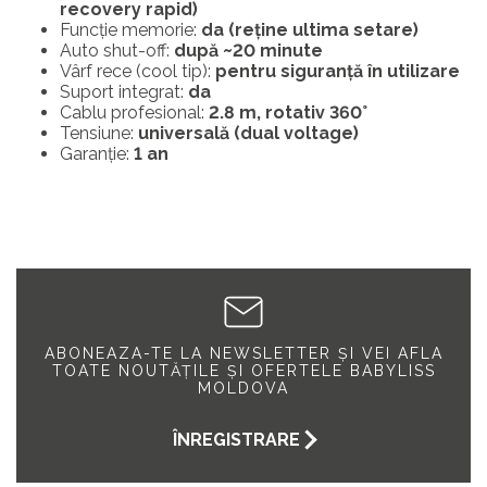
recovery rapid)
Funcție memorie:
da (reține ultima setare)
Auto shut-off:
după ~20 minute
Vârf rece (cool tip):
pentru siguranță în utilizare
Suport integrat:
da
Cablu profesional:
2.8 m, rotativ 360°
Tensiune:
universală (dual voltage)
Garanție:
1 an
ABONEAZA-TE LA NEWSLETTER ȘI VEI AFLA
TOATE NOUTĂȚILE ȘI OFERTELE BABYLISS
MOLDOVA
ÎNREGISTRARE