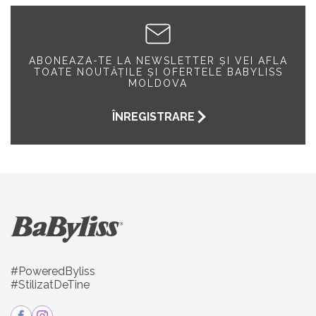
ABONEAZA-TE LA NEWSLETTER ȘI VEI AFLA
TOATE NOUTĂȚILE ȘI OFERTELE BABYLISS
MOLDOVA
ÎNREGISTRARE
#PoweredByliss
#StilizatDeTine