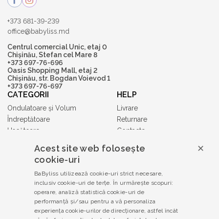
+373 681-39-239
office@babyliss.md
Centrul comercial Unic, etaj 0
Chișinău, Stefan cel Mare 8
+373 697-76-696
Oasis Shopping Mall, etaj 2
Chișinău, str. Bogdan Voievod 1
+373 697-76-697
CATEGORII
HELP
Ondulatoare și Volum
Livrare
Îndreptătoare
Returnare
Uscătoare
Contacte
Accesorii
Acest site web folosește
✕
Tuns și Ras
cookie-uri
Gift Cards
BaByliss utilizează cookie-uri strict necesare,
Babyliss PRO
inclusiv cookie-uri de terțe. În urmărește scopuri:
TERMENI ȘI CONDIȚII
operare, analiză statistică cookie-uri de
Politica de confidențialitate
performanță și/sau pentru a vă personaliza
experiența cookie-urilor de direcționare, astfel încât
Termeni și condiții