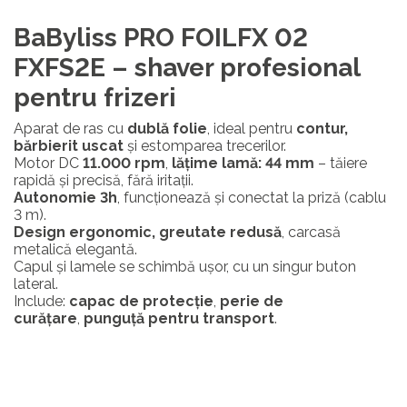
BaByliss PRO FOILFX 02
FXFS2E – shaver profesional
pentru frizeri
Aparat de ras cu
dublă folie
, ideal pentru
contur,
bărbierit uscat
și estomparea trecerilor.
Motor DC
11.000 rpm
,
lățime lamă: 44 mm
– tăiere
rapidă și precisă, fără iritații.
Autonomie 3h
, funcționează și conectat la priză (cablu
3 m).
Design ergonomic, greutate redusă
, carcasă
metalică elegantă.
Capul și lamele se schimbă ușor, cu un singur buton
lateral.
Include:
capac de protecție
,
perie de
curățare
,
punguță pentru transport
.