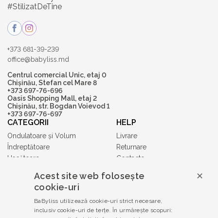
#StilizatDeTine
+373 681-39-239
office@babyliss.md
Centrul comercial Unic, etaj 0
Chișinău, Stefan cel Mare 8
+373 697-76-696
Oasis Shopping Mall, etaj 2
Chișinău, str. Bogdan Voievod 1
+373 697-76-697
CATEGORII
HELP
Ondulatoare și Volum
Livrare
Îndreptătoare
Returnare
Uscătoare
Contacte
Accesorii
Acest site web folosește
✕
Tuns și Ras
cookie-uri
Gift Cards
BaByliss utilizează cookie-uri strict necesare,
Babyliss PRO
inclusiv cookie-uri de terțe. În urmărește scopuri:
TERMENI ȘI CONDIȚII