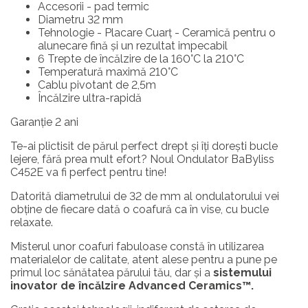
Accesorii - pad termic
Diametru 32 mm
Tehnologie - Placare Cuarț - Ceramică pentru o
alunecare fină și un rezultat impecabil
6 Trepte de încălzire de la 160°C la 210°C
Temperatură maximă 210°C
Cablu pivotant de 2,5m
Încălzire ultra-rapidă
Garanție 2 ani
Te-ai plictisit de părul perfect drept și îți dorești bucle
lejere, fără prea mult efort? Noul Ondulator BaByliss
C452E va fi perfect pentru tine!
Datorită diametrului de 32 de mm al ondulatorului vei
obține de fiecare dată o coafură ca în vise, cu bucle
relaxate.
Misterul unor coafuri fabuloase constă în utilizarea
materialelor de calitate, atent alese pentru a pune pe
primul loc sănătatea părului tău, dar și a
sistemului
inovator de încălzire Advanced Ceramics™.