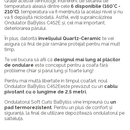
Grație acestei tehnologii, indiferent de setarea de
temperatură aleasă dintre cele
6 disponibile (160°C -
210°C)
, temperatura va fi menținută la același nivel și nu
va fi depășită niciodată. Astfel, eviți supraîncălzirea
Ondulator BaByliss C452E și, cel mai important,
deteriorarea părului.
În plus, datorită
învelișului Quartz-Ceramic
te vei
asigura că firul de păr rămâne protejat pentru mai mult
timp.
Te vei bucura să afli că
designul mai lung al plăcilor
de ondulare
este conceput pentru a coafa fără
probleme chiar și părul lung și foarte lung!
Pentru mai multă libertate în timpul coafării, noul
Ondulator BaByliss C452Eeste prevăzut cu un
cablu
pivotant cu o lungime de 2.5 metri.
Ondulatorul Soft Curls BaByliss vine împreună cu
un
pad termorezistent
. Pentru un plus de confort și
siguranță, la final de utilizare depozitează ondulatorul pe
salteluță.