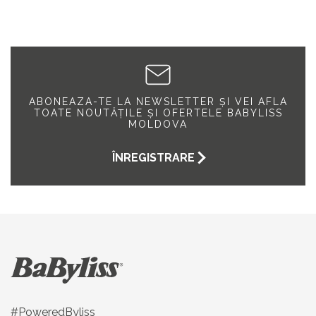
ABONEAZA-TE LA NEWSLETTER ȘI VEI AFLA
TOATE NOUTĂȚILE ȘI OFERTELE BABYLISS
MOLDOVA
ÎNREGISTRARE
#PoweredByliss