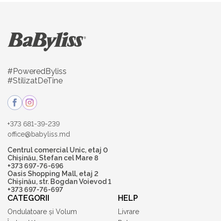
#PoweredByliss
#StilizatDeTine
+373 681-39-239
office@babyliss.md
Centrul comercial Unic, etaj 0
Chișinău, Stefan cel Mare 8
+373 697-76-696
Oasis Shopping Mall, etaj 2
Chișinău, str. Bogdan Voievod 1
+373 697-76-697
CATEGORII
HELP
Ondulatoare și Volum
Livrare