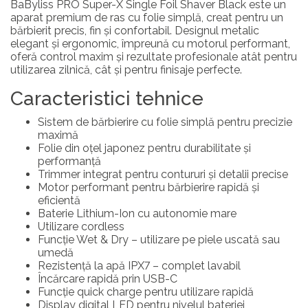
BaByliss PRO Super-X Single Foil Shaver Black este un
aparat premium de ras cu folie simplă, creat pentru un
bărbierit precis, fin și confortabil. Designul metalic
elegant și ergonomic, împreună cu motorul performant,
oferă control maxim și rezultate profesionale atât pentru
utilizarea zilnică, cât și pentru finisaje perfecte.
Caracteristici tehnice
Sistem de bărbierire cu folie simplă pentru precizie
maximă
Folie din oțel japonez pentru durabilitate și
performanță
Trimmer integrat pentru contururi și detalii precise
Motor performant pentru bărbierire rapidă și
eficientă
Baterie Lithium-Ion cu autonomie mare
Utilizare cordless
Funcție Wet & Dry – utilizare pe piele uscată sau
umedă
Rezistență la apă IPX7 – complet lavabil
Încărcare rapidă prin USB-C
Funcție quick charge pentru utilizare rapidă
Display digital LED pentru nivelul bateriei