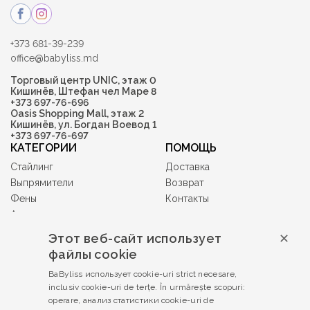
+373 681-39-239
office@babyliss.md
Торговый центр UNIC, этаж 0
Кишинёв, Штефан чел Маре 8
+373 697-76-696
Oasis Shopping Mall, этаж 2
Кишинёв, ул. Богдан Воевод 1
+373 697-76-697
КАТЕГОРИИ
ПОМОЩЬ
Стайлинг
Доставка
Выпрямители
Возврат
Фены
Контакты
Аксессуары
Машинки и триммеры
Этот веб-сайт использует
✕
Гифт-карты
файлы cookie
Babyliss PRO
BaByliss использует cookie-uri strict necesare,
УСЛОВИЯ И
inclusiv cookie-uri de terțe. În urmărește scopuri:
ПОЛОЖЕНИЯ
operare, анализ статистики cookie-uri de