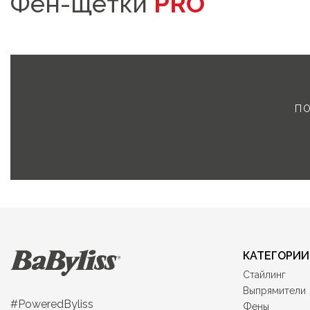
Фен-щетки
PRO
ПО
КАТЕГОРИИ
Стайлинг
Выпрямители
#PoweredByliss
Фены