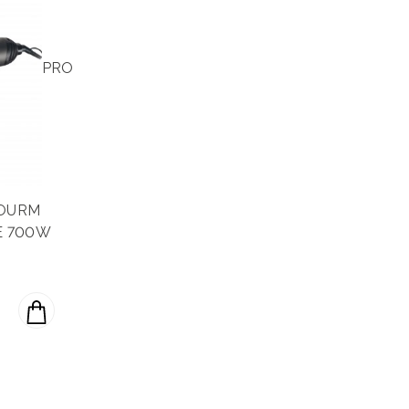
PRO
TOURM
E 700W