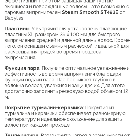
Эффективный, при этом защищая ваши густые,
вьющиеся и поврежденные волосы - это возможно с
паровым выпрямителем
Steam Smooth ST493E
от
Babyliss!
Пластины
: У выпрямителя установлены плавающие
пластины XL размером 39 х 100 мм для быстрого
выпрямления средней и длинной длины волос. Кроме
того, он оснащен съемным расческой, идеальной для
расчесывания прядей во время процесса
выпрямления.
Функция пара
: Получите оптимальное увлажнение и
эффективность во время выпрямления благодаря
функции подачи пара. Пар проникает глубоко в
волокна волоса, увлажняя и защищая их. Для этого
достаточно заполнить резервуар водой объемом 12
мл.
Покрытие турмалин-керамика
: Покрытие из
турмалина и керамики обеспечивает равномерную
температуру и идеальное скольжение для защиты
волос при каждом проходе.
Температура
: Регулируйте нагрев в зависимости от