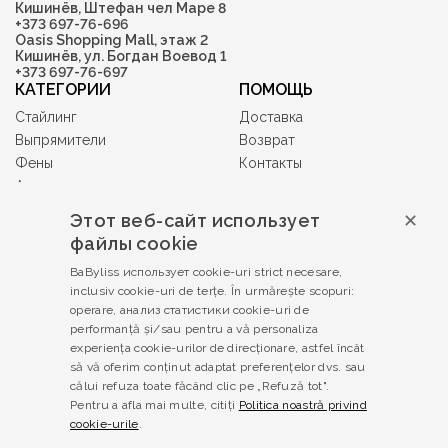
Кишинёв, Штефан чел Маре 8
+373 697-76-696
Oasis Shopping Mall, этаж 2
Кишинёв, ул. Богдан Воевод 1
+373 697-76-697
КАТЕГОРИИ
ПОМОЩЬ
Стайлинг
Доставка
Выпрямители
Возврат
Фены
Контакты
Аксессуары
Машинки и триммеры
Этот веб-сайт использует
✕
Гифт-карты
файлы cookie
Babyliss PRO
BaByliss использует cookie-uri strict necesare,
УСЛОВИЯ И
inclusiv cookie-uri de terțe. În urmărește scopuri:
ПОЛОЖЕНИЯ
operare, анализ статистики cookie-uri de
Политика
performanță și/sau pentru a vă personaliza
конфиденциальности
experiența cookie-urilor de direcționare, astfel încât
Условия и положения
să vă oferim conținut adaptat preferențelor dvs. sau
călui refuza toate făcând clic pe „Refuză tot".
Контрафактная продукция
Pentru a afla mai multe, citiți
Politica noastră privind
Законодательство
cookie-urile
.
Разрешение споров