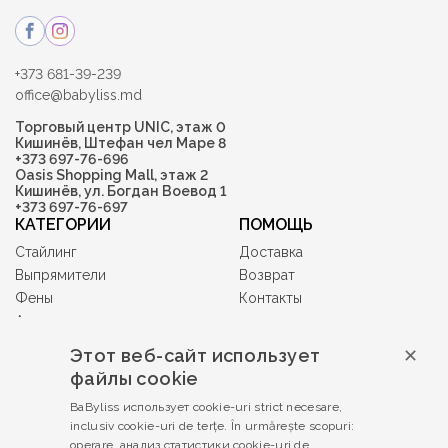
+373 681-39-239
office@babyliss.md
Торговый центр UNIC, этаж 0
Кишинёв, Штефан чел Маре 8
+373 697-76-696
Oasis Shopping Mall, этаж 2
Кишинёв, ул. Богдан Воевод 1
+373 697-76-697
КАТЕГОРИИ
ПОМОЩЬ
Стайлинг
Доставка
Выпрямители
Возврат
Фены
Контакты
Аксессуары
Машинки и триммеры
Этот веб-сайт использует
✕
Гифт-карты
файлы cookie
Babyliss PRO
BaByliss использует cookie-uri strict necesare,
УСЛОВИЯ И
inclusiv cookie-uri de terțe. În urmărește scopuri:
ПОЛОЖЕНИЯ
operare, анализ статистики cookie-uri de